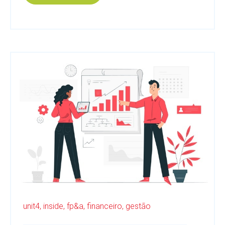
unit4,
inside,
fp&a,
financeiro,
gestão