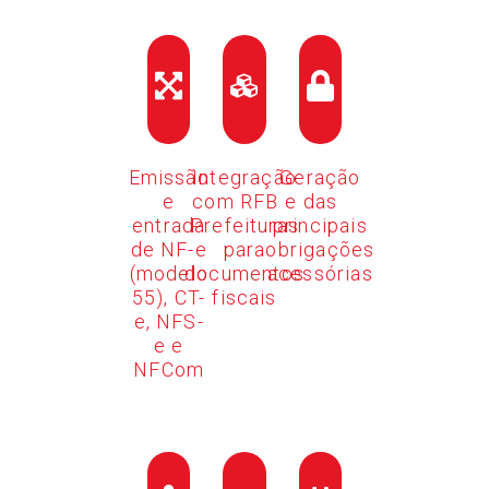
Emissão
Integração
Geração
e
com RFB e
das
entrada
Prefeituras
principais
de NF-e
para
obrigações
(modelo
documentos
acessórias
55), CT-
fiscais
e, NFS-
e e
NFCom