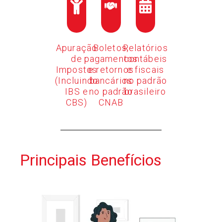
Apuração
Boletos,
Relatórios
de
pagamentos
contábeis
Impostos
e retornos
e fiscais
(Incluindo
bancários
no padrão
IBS e
no padrão
brasileiro
CBS)
CNAB
Principais Benefícios