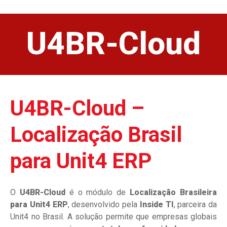
U4BR-Cloud
U4BR-Cloud –
Localização Brasil
para Unit4 ERP
O
U4BR-Cloud
é o módulo de
Localização Brasileira
para Unit4 ERP
, desenvolvido pela
Inside TI
, parceira da
Unit4 no Brasil. A solução permite que empresas globais