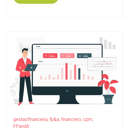
gestaofinanceira,
fp&a,
financeiro,
cpm,
FPandA