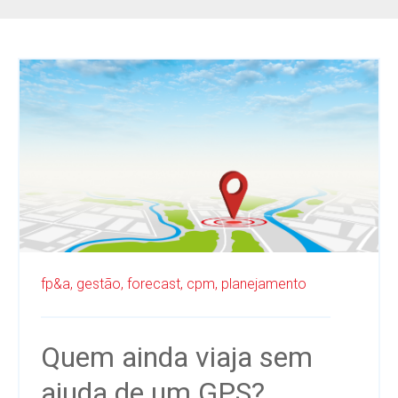
fp&a,
gestão,
forecast,
cpm,
planejamento
Quem ainda viaja sem
ajuda de um GPS?