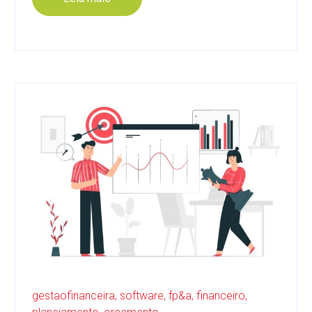
gestaofinanceira,
software,
fp&a,
financeiro,