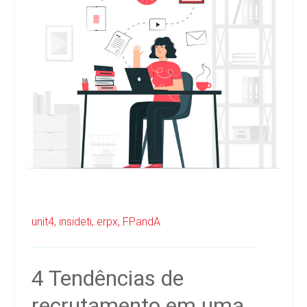
unit4,
insideti,
erpx,
FPandA
4 Tendências de
recrutamento em uma