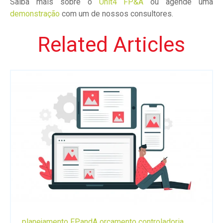
Saiba mais sobre o
Unit4 FP&A
ou agende uma
demonstração
com um de nossos consultores.
Related Articles
planejamento
FPandA
orçamento
controladoria